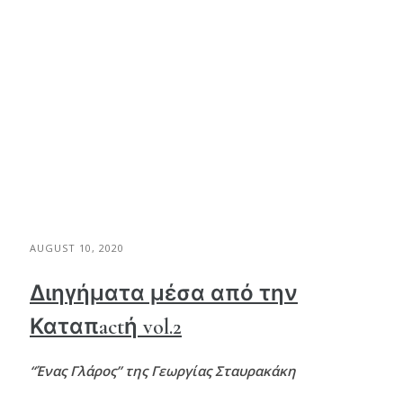
AUGUST 10, 2020
Διηγήματα μέσα από την
Καταπactή vol.2
“Ένας Γλάρος” της Γεωργίας Σταυρακάκη