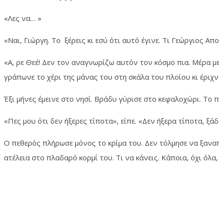
«Λες να… »
«Ναι, Γιώργη. Το ξέρεις κι εσύ ότι αυτό έγινε. Τι Γεώργιος Α
«Α, ρε Θεέ! Δεν τον αναγνωρίζω αυτόν τον κόσμο πια. Μέρα με
γράπωνε το χέρι της μάνας του στη σκάλα του πλοίου κι έριχν
Έξι μήνες έμεινε στο νησί. Βράδυ γύρισε στο κεφαλοχώρι. Το 
«Πες μου ότι δεν ήξερες τίποτα», είπε. «Δεν ήξερα τίποτα, ξά
Ο πεθερός πλήρωσε μόνος το κρίμα του. Δεν τόλμησε να ξανα
ατέλεια στο πλαδαρό κορμί του. Τι να κάνεις. Κάποια, όχι όλα