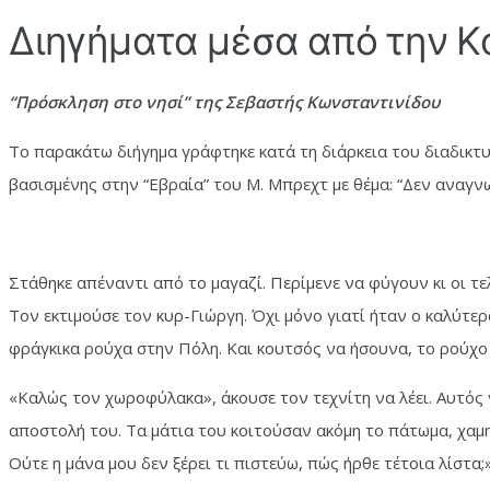
Διηγήματα μέσα από την Κατ
“Πρόσκληση στο νησί” της Σεβαστής Κωνσταντινίδου
Το παρακάτω διήγημα γράφτηκε κατά τη διάρκεια του διαδικτυ
βασισμένης στην “Εβραία” του Μ. Μπρεχτ με θέμα: “Δεν αναγν
Στάθηκε απέναντι από το μαγαζί. Περίμενε να φύγουν κι οι τελ
Τον εκτιμούσε τον κυρ-Γιώργη. Όχι μόνο γιατί ήταν ο καλύτε
φράγκικα ρούχα στην Πόλη. Και κουτσός να ήσουνα, το ρούχο 
«Καλώς τον χωροφύλακα», άκουσε τον τεχνίτη να λέει. Αυτός γ
αποστολή του. Τα μάτια του κοιτούσαν ακόμη το πάτωμα, χαμ
Ούτε η μάνα μου δεν ξέρει τι πιστεύω, πώς ήρθε τέτοια λίστα;