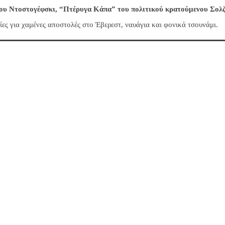
ου Ντοστογέφσκι, “Πτέρυγα Κάπα” του πολιτικού κρατούμενου Σολζ
ίες για χαμένες αποστολές στο Έβερεστ, ναυάγια και φονικά τσουνάμι.