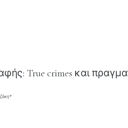
φής: True crimes και πραγμ
τζάκη*