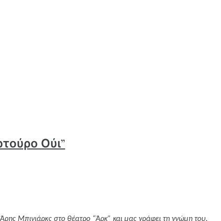
ρτούρο Ούι”
Άρης Μπινιάρκς στο θέατρο “Άρκ” και μας γράφει τη γνώμη του.