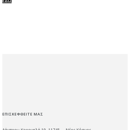
ΕΔΩ
ΕΠΙΣΚΕΦΘΕΙΤΕ ΜΑΣ
Λάμπρου Κορομηλά 19, 11745 – Νέος Κόσμος.