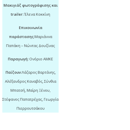
Μακιγιάζ φωτογράφισης και
trailer:
Έλενα Κοκκίνη
Επικοινωνία
παράστασης
:Μαριάννα
Παπάκη – Νώντας Δουζίνας
Παραγωγή:
Ονόριο ΑΜΚΕ
Παίζουν
:
Λάζαρος Βαρτάνης,
Αλέξανδρος Καναβός,
Σύνθια
Μπατσή,
Μαίρη Ξένου,
Στέφανος Παπατρέχας,
Γεωργία
Πιερρουτσάκου