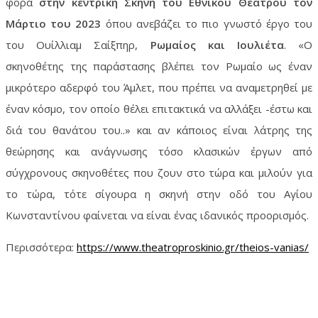
φορά
στην κεντρική Σκηνή του Εθνικού Θεάτρου τον
Μάρτιο του 2023
όπου ανεβάζει το πιο γνωστό έργο του
του Ουίλλιαμ Σαίξπηρ,
Ρωμαίος και Ιουλιέτα
. «Ο
σκηνοθέτης της παράστασης βλέπει τον Ρωμαίο ως έναν
μικρότερο αδερφό του Άμλετ, που πρέπει να αναμετρηθεί με
έναν κόσμο, τον οποίο θέλει επιτακτικά να αλλάξει -έστω και
διά του θανάτου του..» και αν κάποιος είναι λάτρης της
θεώρησης και ανάγνωσης τόσο κλασικών έργων από
σύγχρονους σκηνοθέτες που ζουν στο τώρα και μιλούν για
το τώρα, τότε σίγουρα η σκηνή στην οδό του Αγίου
Κωνσταντίνου φαίνεται να είναι ένας ιδανικός προορισμός.
Περισσότερα:
https://www.theatroproskinio.gr/theios-vanias/