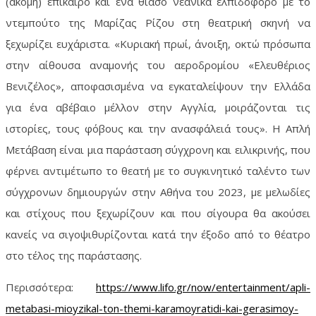
(ακόμη) επίκαιρο και ένα θίασο νεανικά ελπιδοφόρο με το
ντεμπούτο της Μαρίζας Ρίζου στη θεατρική σκηνή να
ξεχωρίζει ευχάριστα. «Κυριακή πρωί, άνοιξη, οκτώ πρόσωπα
στην αίθουσα αναμονής του αεροδρομίου «Ελευθέριος
Βενιζέλος», αποφασισμένα να εγκαταλείψουν την Ελλάδα
για ένα αβέβαιο μέλλον στην Αγγλία, μοιράζονται τις
ιστορίες, τους φόβους και την ανασφάλειά τους». Η Απλή
Μετάβαση είναι μια παράσταση σύγχρονη και ειλικρινής, που
φέρνει αντιμέτωπο το θεατή με το συγκινητικό ταλέντο των
σύγχρονων δημιουργών στην Αθήνα του 2023, με μελωδίες
και στίχους που ξεχωρίζουν και που σίγουρα θα ακούσει
κανείς να σιγοψιθυρίζονται κατά την έξοδο από το θέατρο
στο τέλος της παράστασης.
Περισσότερα:
https://www.lifo.gr/now/entertainment/apli-
metabasi-mioyzikal-ton-themi-karamoyratidi-kai-gerasimoy-