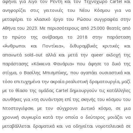
αφήνει για λίγο τον Ρέντη και τον Τεχνοχώρο
Cartel
και
ανηφορίζει στις γειτονιές του Νέου Κόσμου για να
μεταφέρει το κλασικό έργο του Ρώσου συγγραφέα στην
Αθήνα του 2023. Με περισσότερους από 25.000 θεατές από
το πρώτο της ανέβασμα το 2018 στην παράσταση
«Άνθρωποι και Ποντίκια», διθυραμβικές κριτικές και
απανωτά
sold
–
out
αλλά και μετά την
queer
εκδοχή της
παράστασης «Κόκκινα Φανάρια» που άφησε το δικό της
στίγμα, ο Βασίλης Μπισμπίκης, που αγαπάει ουσιαστικά και
τόσο επιτυχημένα την ακραία ρεαλιστική δραματουργία, μαζί
με το θίασο της ομάδας
Cartel
δημιουργούν τις κατάλληλες
συνθήκες για «τη συνάντηση επί της σκηνής του κόσμου του
Ντοστογιέφσκι με τον σύγχρονο Δυτικό κόσμο, σε μια
χρονική συγκυρία κατά την οποία ο δεύτερος μοιάζει να
μεταβάλλεται δραματικά και να οδηγείται νομοτελειακά σε