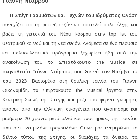
Γιάννη Νιάρρου
Η
Στέγη Γραμμάτων και Τεχνών
του Ιδρύματος Ωνάση
συνεχίζει και τη φετινή σεζόν να αποτελεί πόλο έλξης και
βάζει τη γειτονιά του Νέου Κόσμου στην
top
list
του
θεατρικού κοινού και τη νέα σεζόν. Ανάμεσα σε ένα πλούσιο
και πολυσυλλεκτικό πρόγραμμα ξεχωρίζει ήδη από την
ανακοίνωσή του το
Σπιρτόκουτο
the
Musical
σε
σκηνοθεσία Γιάννη Νιάρρου,
που ξεκινά
τον Νοέμβριου
του 2023
. Βασισμένο στη θρυλική ταινία του Γιάννη
Οικονομίδη, το Σπιρτόκουτο
the
Musical
έρχεται στην
Κεντρική Σκηνή της Στέγης και μαζί του φέρνει γνώριμες
εικόνες από την ελληνική οικογένεια που αγαπήσαμε και
μισήσαμε 20 χρόνια μετά αλλά και τους ήρωες της ταινίας
που αντί να μιλάνε τραγουδάνε. Όπως μας ενημερώνει το
δελτίο τύπου της Στέγης, οι διαμάχες, τα όνειρα, τα