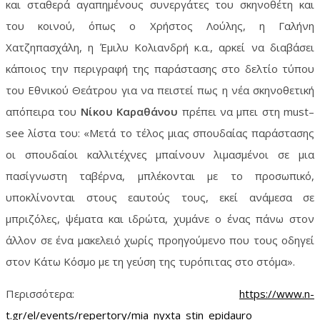
και σταθερά αγαπημένους συνεργάτες του σκηνοθέτη και
του κοινού, όπως ο Χρήστος Λούλης, η Γαλήνη
Χατζηπασχάλη, η Έμιλυ Κολιανδρή κ.α., αρκεί να διαβάσει
κάποιος την περιγραφή της παράστασης στο δελτίο τύπου
του Εθνικού Θεάτρου για να πειστεί πως η νέα σκηνοθετική
απόπειρα του
Νίκου Καραθάνου
πρέπει να μπει στη
must
–
see
λίστα του: «Μετά το τέλος μιας σπουδαίας παράστασης
οι σπουδαίοι καλλιτέχνες μπαίνουν λιμασμένοι σε μια
πασίγνωστη ταβέρνα, μπλέκονται με το προσωπικό,
υποκλίνονται στους εαυτούς τους, εκεί ανάμεσα σε
μπριζόλες, ψέματα και ιδρώτα, χυμάνε ο ένας πάνω στον
άλλον σε ένα μακελειό χωρίς προηγούμενο που τους οδηγεί
στον Κάτω Κόσμο με τη γεύση της τυρόπιτας στο στόμα».
Περισσότερα:
https://www.n-
t.gr/el/events/repertory/mia_nyxta_stin_epidauro