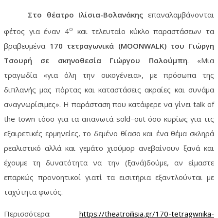
Στο θέατρο Ιλίσια-Βολανάκης
επαναλαμβάνονται
ο
φέτος για έναν 4
και τελευταίο κύκλο παραστάσεων τα
βραβευμένα
170 τετραγωνικά (
MOONWALK
) του Γιώργη
Τσουρή σε σκηνοθεσία Γιώργου Παλούμπη
. «Μια
τραγωδία «για όλη την οικογένεια», με πρόσωπα της
διπλανής μας πόρτας και καταστάσεις ακραίες και συνάμα
αναγνωρίσιμες». Η παράσταση που κατάφερε να γίνει
talk
of
the
town
τόσο για τα απανωτά
sold
–
out
όσο κυρίως για τις
εξαιρετικές ερμηνείες, το δεμένο θίασο και ένα θέμα σκληρά
ρεαλιστικό αλλά και γεμάτο χιούμορ ανεβαίνουν ξανά και
έχουμε τη δυνατότητα να την (ξανά)δούμε, αν είμαστε
επαρκώς προνοητικοί γιατί τα εισιτήρια εξαντλούνται με
ταχύτητα φωτός.
Περισσότερα:
https://theatroilisia.gr/170-tetragwnika-