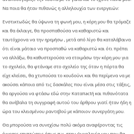
Να ποια θα ήταν πιθανώς η αλληλουχία των ενεργειών:
Ε
νστικτωδώς θα ύψωνα τη φωνή μου, η κόρη μου θα τρόμαζε
και θα έκλαιγε, θα προσπαθούσα να καθαριστώ και
ταυτόχρονα να την ηρεμήσω , μετά από λίγο θα καταλάβαινα
ότι είναι μάταιο να προσπαθώ να καθαριστώ και ότι πρέπει
να αλλάξω, θα καθυστερούσα να ετοιμάσω την κόρη μου για
το σχολείο, θα φτάναμε στο σχολείο της όταν η πόρτα θα
είχε κλείσει, θα χτυπούσα το κουδούνι και θα περίμενα να με
ακούσει κάποια από τις δασκάλες που είναι μέσα στις τάξεις,
θα αργούσα να φτάσω εδώ στην Καταπactή και πιθανότατα
θα ανέβαλα τη συγγραφή αυτού του άρθρου γιατί ήταν ήδη η
ώρα του κλεισμένου ραντεβού με κάποιον συνεργάτη μου.
Θα μπορούσα να συνεχίσω πολύ ακόμα αναφέροντας τις
έμμεσες επιπτώσεις όπως π.χ. στην ψυχολογία μου που θα