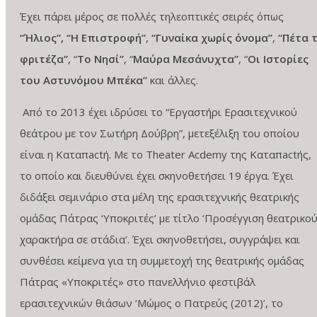
Έχει πάρει μέρος σε πολλές τηλεοπτικές σειρές όπως
“Ήλιος”,
“Η Επιστροφή”
,
“Γυναίκα χωρίς όνομα”
,
“Πέτα 
φριτέζα”
, “
Το Νησί”
, “
Μαύρα Μεσάνυχτα”
, “
Οι Ιστορίες
του Αστυνόμου Μπέκα”
και άλλες.
Από το 2013 έχει ιδρύσει το “Εργαστήρι Ερασιτεχνικού
θεάτρου με τον Σωτήρη Δούβρη”, μετεξέλιξη του οποίου
είναι η Καταπactή. Με το Theater Acdemy της Καταπactής,
το οποίο και διευθύνει έχει σκηνοθετήσει 19 έργα. Έχει
διδάξει σεμινάριο στα μέλη της ερασιτεχνικής θεατρικής
ομάδας Πάτρας ‘Υποκριτές’ με τίτλο ‘Προσέγγιση θεατρικο
χαρακτήρα σε στάδια’. Έχει σκηνοθετήσει, συγγράψει και
συνθέσει κείμενα για τη συμμετοχή της θεατρικής ομάδας
Πάτρας «Υποκριτές» στο πανελλήνιο φεστιβάλ
ερασιτεχνικών θιάσων ‘Μώμος ο Πατρεύς (2012)’, το