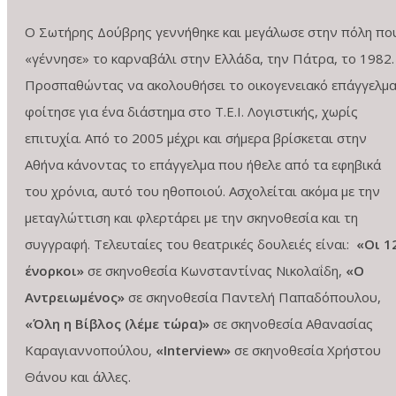
Ο Σωτήρης Δούβρης γεννήθηκε και μεγάλωσε στην πόλη πο
«γέννησε» το καρναβάλι στην Ελλάδα, την Πάτρα, το 1982.
Προσπαθώντας να ακολουθήσει το οικογενειακό επάγγελμα
φοίτησε για ένα διάστημα στο Τ.Ε.Ι. Λογιστικής, χωρίς
επιτυχία. Από το 2005 μέχρι και σήμερα βρίσκεται στην
Αθήνα κάνοντας το επάγγελμα που ήθελε από τα εφηβικά
του χρόνια, αυτό του ηθοποιού. Ασχολείται ακόμα με την
μεταγλώττιση και φλερτάρει με την σκηνοθεσία και τη
συγγραφή. Τελευταίες του θεατρικές δουλειές είναι:
«Οι 1
ένορκοι»
σε σκηνοθεσία Κωνσταντίνας Νικολαΐδη,
«Ο
Αντρειωμένος»
σε σκηνοθεσία Παντελή Παπαδόπουλου,
«Όλη η Βίβλος (λέμε τώρα)»
σε σκηνοθεσία Αθανασίας
Καραγιαννοπούλου,
«Interview»
σε σκηνοθεσία Χρήστου
Θάνου και άλλες.