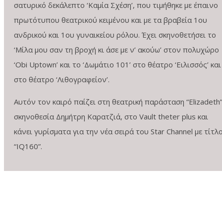
σατυρικό δεκάλεπτο ‘Καμία Σχέση’, που τιμήθηκε με έπαινο
πρωτότυπου θεατρικού κειμένου και με τα βραβεία 1
ου
ανδρικού και 1
ου
γυναικείου ρόλου. Έχει σκηνοθετήσει το
‘Μίλα μου σαν τη βροχή κι άσε με ν’ ακούω’ στον πολυχώρο
‘Obi Uptown’ και το ‘Δωμάτιο 101’ στο θέατρο ‘Ειλισσός’ και
στο θέατρο ‘Λιθογραφείον’.
Αυτόν τον καιρό παίζει στη θεατρική παράσταση “Elizadeth
σκηνοθεσία Δημήτρη Καρατζιά, στο Vault theter plus και
κάνει γυρίσματα για την νέα σειρά του Star Channel με τίτλ
“IQ160”.