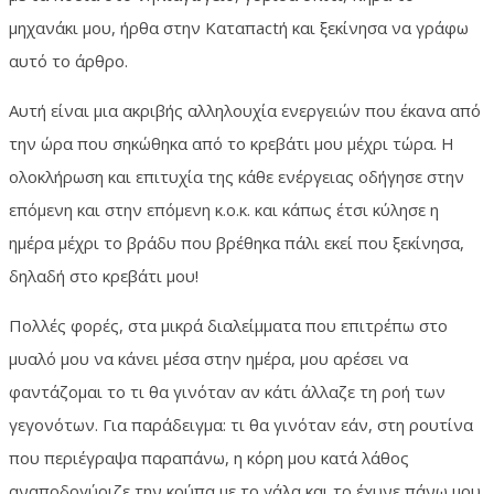
μηχανάκι μου, ήρθα στην Καταπactή και ξεκίνησα να γράφω
αυτό το άρθρο.
Αυτή είναι μια ακριβής αλληλουχία ενεργειών που έκανα από
την ώρα που σηκώθηκα από το κρεβάτι μου μέχρι τώρα. Η
ολοκλήρωση και επιτυχία της κάθε ενέργειας οδήγησε στην
επόμενη και στην επόμενη κ.ο.κ. και κάπως έτσι κύλησε η
ημέρα μέχρι το βράδυ που βρέθηκα πάλι εκεί που ξεκίνησα,
δηλαδή στο κρεβάτι μου!
Πολλές φορές, στα μικρά διαλείμματα που επιτρέπω στο
μυαλό μου να κάνει μέσα στην ημέρα, μου αρέσει να
φαντάζομαι το τι θα γινόταν αν κάτι άλλαζε τη ροή των
γεγονότων. Για παράδειγμα: τι θα γινόταν εάν, στη ρουτίνα
που περιέγραψα παραπάνω, η κόρη μου κατά λάθος
αναποδογύριζε την κούπα με το γάλα και το έχυνε πάνω μου.