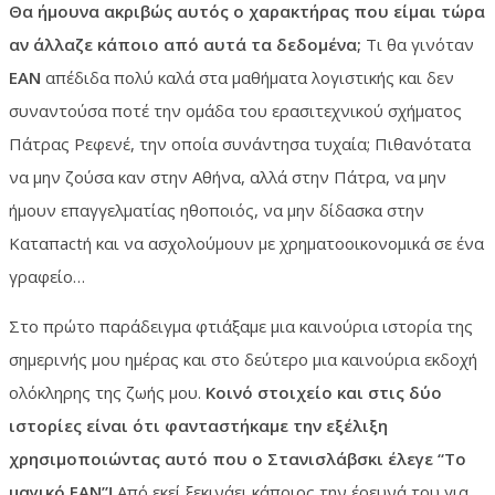
Θα ήμουνα ακριβώς αυτός ο χαρακτήρας που είμαι τώρα
αν άλλαζε κάποιο από αυτά τα δεδομένα;
Τι θα γινόταν
ΕΑΝ
απέδιδα πολύ καλά στα μαθήματα λογιστικής και δεν
συναντούσα ποτέ την ομάδα του ερασιτεχνικού σχήματος
Πάτρας Ρεφενέ, την οποία συνάντησα τυχαία; Πιθανότατα
να μην ζούσα καν στην Αθήνα, αλλά στην Πάτρα, να μην
ήμουν επαγγελματίας ηθοποιός, να μην δίδασκα στην
Καταπactή και να ασχολούμουν με χρηματοοικονομικά σε ένα
γραφείο…
Στο πρώτο παράδειγμα φτιάξαμε μια καινούρια ιστορία της
σημερινής μου ημέρας και στο δεύτερο μια καινούρια εκδοχή
ολόκληρης της ζωής μου.
Κοινό στοιχείο και στις δύο
ιστορίες είναι ότι φανταστήκαμε την εξέλιξη
χρησιμοποιώντας αυτό που ο Στανισλάβσκι έλεγε “Το
μαγικό ΕΑΝ”!
Από εκεί ξεκινάει κάποιος την έρευνά του για