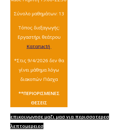
Σύνολο μαθημάτων: 13
Τόπος διεξαγωγής:
Εργαστήρι θεάτρου
Καταπactή
*Στις 9/4/2026 δεν θα
γίνει μάθημα λόγω
διακοπών Πάσχα
**ΠΕΡΙΟΡΙΣΜΕΝΕΣ
ΘΕΣΕΙΣ
επικοινωνησε μαζι μασ για περισσοτερεσ
λεπτομερειεσ