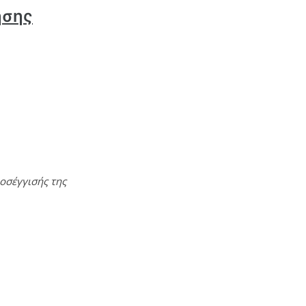
ησης
οσέγγισής της