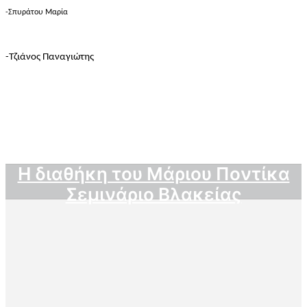
-Σπυράτου Μαρία
-Τζιάνος Παναγιώτης
Η διαθήκη του Μάριου Ποντίκα
Σεμινάριο Βλακείας